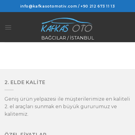
Skip
info@kafkasotomotiv.com / +90 212 673 11 13
to
content
BAĞCILAR / İSTANBUL
2. ELDE KALİTE
Geniş ürün yelpazesi ile müşterilerimize en kaliteli
2. el araçları sunmak en büyük gururumuz ve
kalitemiz.
ÖZEL FİYATLAR